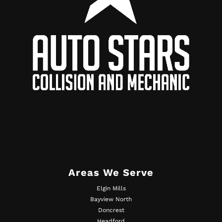
Areas We Serve
Elgin Mills
Bayview North
Doncrest
Headford