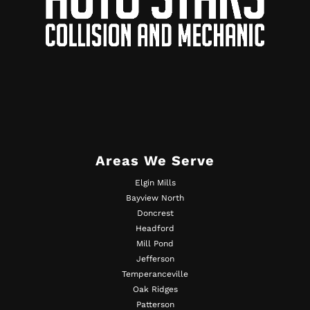
Areas We Serve
Elgin Mills
Bayview North
Doncrest
Headford
Mill Pond
Jefferson
Temperanceville
Oak Ridges
Patterson