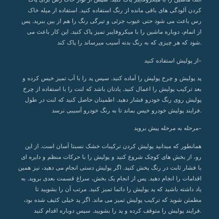
کردن آلودگی های باقی مانده از رنگ استفاده کنید. استفاده از میله خاک
رس باعث می شود حتی عیوب جزئی و تیرگی رنگ را هم از بین ببرید. پس
از اتمام، دوباره ماشین را با میکروفایبر تمیز پاک کنید. این کار باعث می
شود که هر چیزی که به رنگ بدنه آسیب میرساند را پاک کند.
از پولیش استفاده کنید-
پد پولیش و چرخ پولیش را آماده کنید. سپس پد را با آب تمیز خیس کرده و
بعد ترکیب پولیش را اعمال کنید. یادتان باشد که لنت را با استفاده از چرخ
پولیش روی رنگ خودرو فشار دهید. اطمینان حاصل کنید که لنت در طول
فرایند پولیش خودرو خیس بماند تا به رنگ خودرو آسیبی نرسد.
مرحله به مرحله پیش بروید-
همانطور که میدانید پولیش کردن ترکیبات خشک نسبتا آسان است. از این
رو، از بخش های کوچک شروع کنید و پولیش را با حرکات منظم و دایره ای
با فشار ثابت در رنگ پخش کنید. اگر پولیش دستی انجام می دهید، نیز همین
اقدامات را انجام دهید. پس از انجام یک بخش، سراغ قسمت بعدی بروید. به
یاد داشته باشید که پد پولیش را دائما تمیز کنید. مرتب آن را بشویید تا
مطمئن شوید که ترکیب پولیش تمیز می ماند. اگر پد خیلی کثیف شده بود،
فرایند پولیش را متوقف کرده و پد را بشویید. سپس دوباره اقدام کنید.